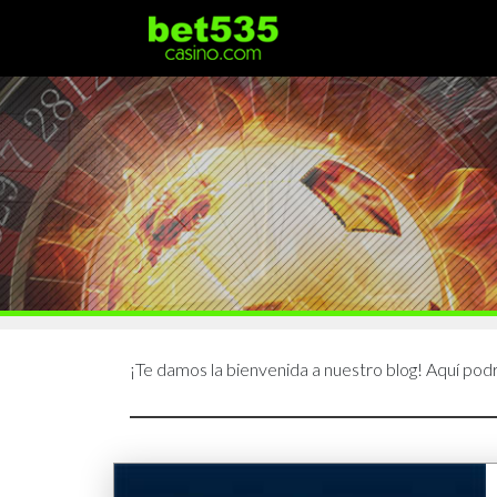
¡Te damos la bienvenida a nuestro blog! Aquí podr