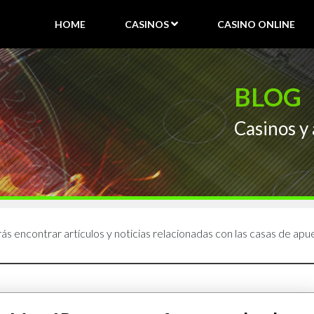
HOME
CASINOS
CASINO ONLINE
BLOG
Casinos y
ás encontrar artículos y noticias relacionadas con las casas de apue