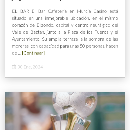
EL BAR El Bar Cafeteria en Murcia Casino está
situado en una inmejorable ubicación, en el mismo
corazón de Elizondo, capital y centro neurálgico del
Valle de Baztan, junto a la Plaza de los Fueros y el
Ayuntamiento. Su amplia terraza, a la sombra de las
moreras, con capacidad para unas 50 personas, hacen
de …
[Continuar]
30 Ene, 2024