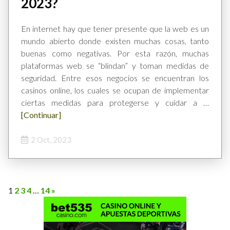
2023?
En internet hay que tener presente que la web es un
mundo abierto donde existen muchas cosas, tanto
buenas como negativas. Por esta razón, muchas
plataformas web se “blindan” y toman medidas de
seguridad. Entre esos negocios se encuentran los
casinos online, los cuales se ocupan de implementar
ciertas medidas para protegerse y cuidar a …
[Continuar]
2 Oct, 2023
1
2
3
4
…
14
»