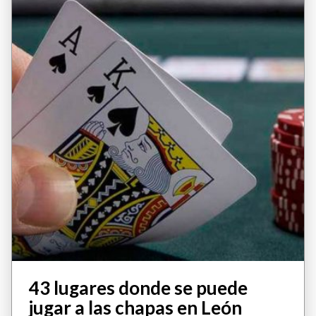
43 lugares donde se puede
jugar a las chapas en León