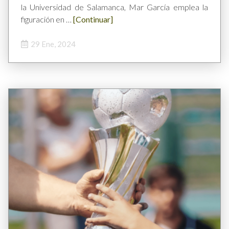
la Universidad de Salamanca, Mar García emplea la
figuración en …
[Continuar]
29 Ene, 2024