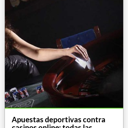
Apuestas deportivas contra
casinos online: todas las