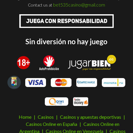
bet535casino@gmail.com
Contact us at
Home
Casinos
Casinos y apuestas deportivas
Casinos Online en España
Casinos Online en
Argentina
Casinos Online en Venezuela
Casinos