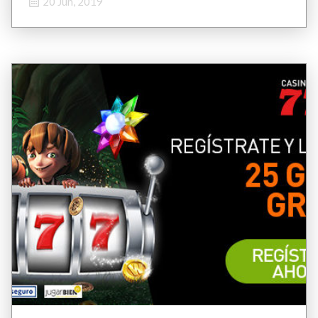
20 Jun, 2019