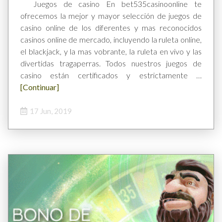
Juegos de casino En bet535casinoonline te
ofrecemos la mejor y mayor selección de juegos de
casino online de los diferentes y mas reconocidos
casinos online de mercado, incluyendo la ruleta online,
el blackjack, y la mas vobrante, la ruleta en vivo y las
divertidas tragaperras. Todos nuestros juegos de
casino están certificados y estrictamente …
[Continuar]
17 Jun, 2019