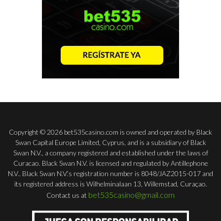
Copyright © 2026 bet535casino.com is owned and operated by Black
Swan Capital Europe Limited, Cyprus, and is a subsidiary of Black
Swan N.V., a company registered and established under the laws of
Curacao. Black Swan N.V. is licensed and regulated by Antillephone
N.V.. Black Swan N.V.’s registration number is 8048/JAZ2015-017 and
its registered address is Wilhelminalaan 13, Willemstad, Curaçao.
bet535casino@gmail.com
Contact us at