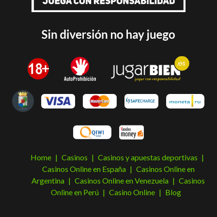
Home
Casinos
Casinos y apuestas deportivas
Casinos Online en España
Casinos Online en
Argentina
Casinos Online en Venezuela
Casinos
Online en Perú
Casino Online
Blog