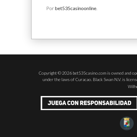
Por
bet535casinoonline
.
Copyright © 2026 bet535casino.com is owned and opera
under the laws of Curacao. Black Swan N.V. is licen
Wilh