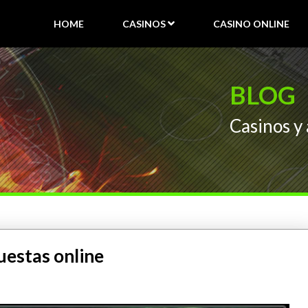
HOME
CASINOS
CASINO ONLINE
BLOG
Casinos y
uestas online