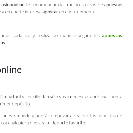
asinoonline
te recomendara las mejores casas de
apuestas
 y en que te interesa
apostar
en cada momento.
cados cada día y realiza de manera segura tus
apuestas
tas
.
online
á muy facil y sencillo. Tan sólo vas a necesitar abrir una cuenta
primer depósito.
n nuevo mundo y podrás empezar a realizar tus apuestas de
 o a cualquiera que sea tu deporte favorito.