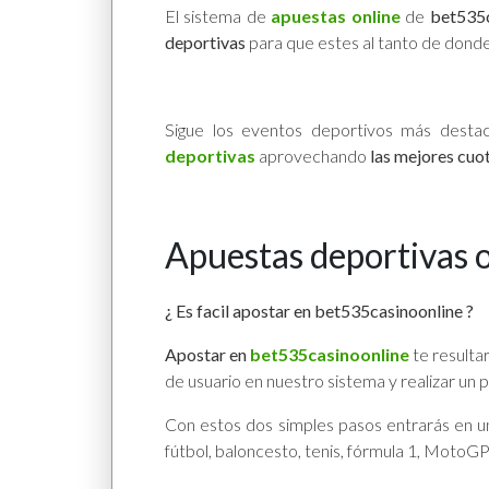
El sistema de
apuestas
online
de
bet535c
deportivas
para que estes al tanto de donde
Sigue los eventos deportivos más desta
deportivas
aprovechando
las mejores cuo
Apuestas deportivas 
¿ Es facil apostar en bet535casinoonline ?
Apostar en
bet535casinoonline
te resultar
de usuario en nuestro sistema y realizar un 
Con estos dos simples pasos entrarás en u
fútbol, baloncesto, tenis, fórmula 1, MotoGP