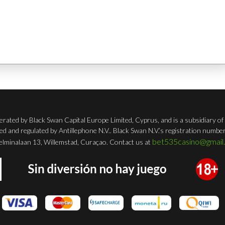
ted by Black Swan Capital Europe Limited, Cyprus, and is a subsidiary of 
sed and regulated by Antillephone N.V.. Black Swan N.V.’s registration numb
bet535casino@gmail
elminalaan 13, Willemstad, Curaçao. Contact us at