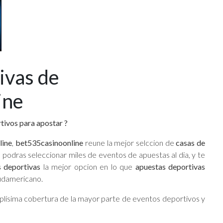
ivas de
ine
tivos para apostar ?
line
,
bet535casinoonline
reune la mejor selccion de
casas de
podras seleccionar miles de eventos de apuestas al dia, y te
 deportivas
la mejor opcion en lo que
apuestas deportivas
sudamericano.
lísima cobertura de la mayor parte de eventos deportivos y