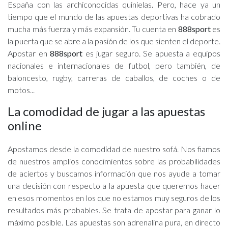
España con las archiconocidas quinielas. Pero, hace ya un
tiempo que el mundo de las apuestas deportivas ha cobrado
mucha más fuerza y más expansión. Tu cuenta en
888sport
es
la puerta que se abre a la pasión de los que sienten el deporte.
Apostar en
888sport
es jugar seguro. Se apuesta a equipos
nacionales e internacionales de futbol, pero también, de
baloncesto, rugby, carreras de caballos, de coches o de
motos...
La comodidad de jugar a las apuestas
online
Apostamos desde la comodidad de nuestro sofá. Nos fiamos
de nuestros amplios conocimientos sobre las probabilidades
de aciertos y buscamos información que nos ayude a tomar
una decisión con respecto a la apuesta que queremos hacer
en esos momentos en los que no estamos muy seguros de los
resultados más probables. Se trata de apostar para ganar lo
máximo posible. Las apuestas son adrenalina pura, en directo