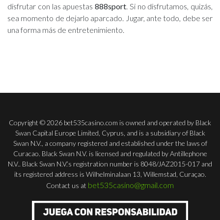
disfrutar con las apuestas
888sport
. Si no disfrutamos, quizás,
sea momento de dejarlo aparcado. Jugar, ante todo, debe ser
una forma más de entretenimiento.
Copyright © 2026 bet535casino.com is owned and operated by Black
Swan Capital Europe Limited, Cyprus, and is a subsidiary of Black
Swan N.V., a company registered and established under the laws of
Curacao. Black Swan N.V. is licensed and regulated by Antillephone
N.V.. Black Swan N.V.’s registration number is 8048/JAZ2015-017 and
its registered address is Wilhelminalaan 13, Willemstad, Curaçao.
bet535casino@gmail.com
Contact us at