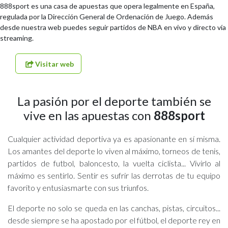
888sport es una casa de apuestas que opera legalmente en España,
regulada por la Dirección General de Ordenación de Juego. Además
desde nuestra web puedes seguir partidos de NBA en vivo y directo vía
streaming.
Visitar web
La pasión por el deporte también se
vive en las apuestas con
888sport
Cualquier actividad deportiva ya es apasionante en sí misma.
Los amantes del deporte lo viven al máximo, torneos de tenis,
partidos de futbol, baloncesto, la vuelta ciclista... Vivirlo al
máximo es sentirlo. Sentir es sufrir las derrotas de tu equipo
favorito y entusiasmarte con sus triunfos.
El deporte no solo se queda en las canchas, pistas, circuitos...
desde siempre se ha apostado por el fútbol, el deporte rey en