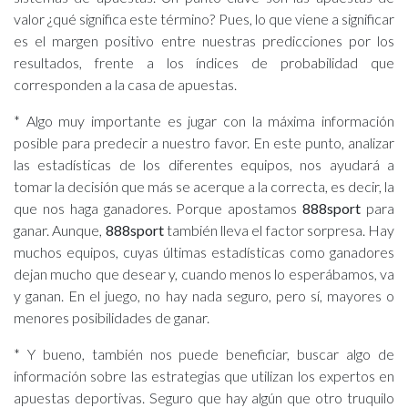
valor ¿qué significa este término? Pues, lo que viene a significar
es el margen positivo entre nuestras predicciones por los
resultados, frente a los índices de probabilidad que
corresponden a la casa de apuestas.
* Algo muy importante es jugar con la máxima información
posible para predecir a nuestro favor. En este punto, analizar
las estadísticas de los diferentes equipos, nos ayudará a
tomar la decisión que más se acerque a la correcta, es decir, la
que nos haga ganadores. Porque apostamos
888sport
para
ganar. Aunque,
888sport
también lleva el factor sorpresa. Hay
muchos equipos, cuyas últimas estadísticas como ganadores
dejan mucho que desear y, cuando menos lo esperábamos, va
y ganan. En el juego, no hay nada seguro, pero sí, mayores o
menores posibilidades de ganar.
* Y bueno, también nos puede beneficiar, buscar algo de
información sobre las estrategias que utilizan los expertos en
apuestas deportivas. Seguro que hay algún que otro truquilo