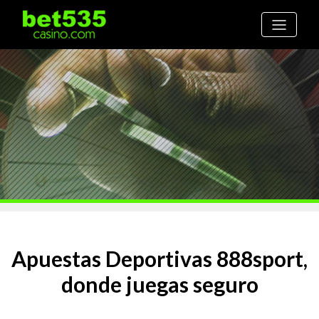
Apuestas Deportivas 888sport,
donde juegas seguro