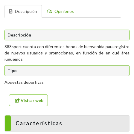
Descripción
Opiniones
Descripción
888sport cuenta con diferentes bonos de bienvenida para registro
de nuevos usuarios y promociones, en función de en qué área
juguemos
Tipo
Apuestas deportivas
Visitar web
Características