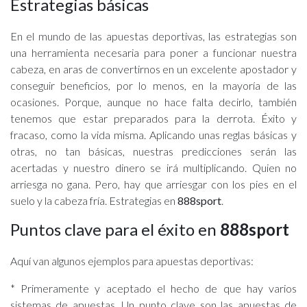
Estrategias básicas
En el mundo de las apuestas deportivas, las estrategias son
una herramienta necesaria para poner a funcionar nuestra
cabeza, en aras de convertirnos en un excelente apostador y
conseguir beneficios, por lo menos, en la mayoría de las
ocasiones. Porque, aunque no hace falta decirlo, también
tenemos que estar preparados para la derrota. Éxito y
fracaso, como la vida misma. Aplicando unas reglas básicas y
otras, no tan básicas, nuestras predicciones serán las
acertadas y nuestro dinero se irá multiplicando. Quien no
arriesga no gana. Pero, hay que arriesgar con los pies en el
suelo y la cabeza fría. Estrategias en
888sport
.
Puntos clave para el éxito en
888sport
Aquí van algunos ejemplos para apuestas deportivas:
* Primeramente y aceptado el hecho de que hay varios
sistemas de apuestas. Un punto clave son las apuestas de