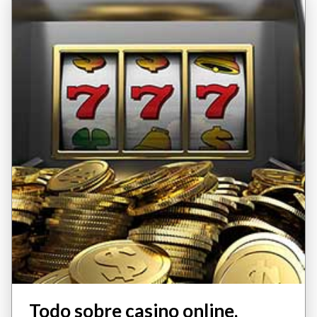
Todo sobre casino online,