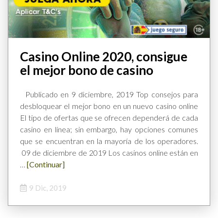
Casino Online 2020, consigue
el mejor bono de casino
Publicado en 9 diciembre, 2019 Top consejos para
desbloquear el mejor bono en un nuevo casino online
El tipo de ofertas que se ofrecen dependerá de cada
casino en línea; sin embargo, hay opciones comunes
que se encuentran en la mayoría de los operadores.
09 de diciembre de 2019 Los casinos online están en
…
[Continuar]
9 Dic, 2019