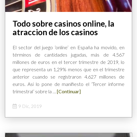
Todo sobre casinos online, la
atraccion de los casinos
El sector del juego ‘online’ en España ha movido, en
términos de cantidades jugadas, más de 4.567
millones de euros en el tercer trimestre de 2019, lo
que representa un 1,29% menos que en el trimestre
anterior cuando se registraron 4.627 millones de
euros. Así lo pone de manifiesto el ‘Tercer informe
trimestral’ sobre la …
[Continuar]
9 Dic, 2019