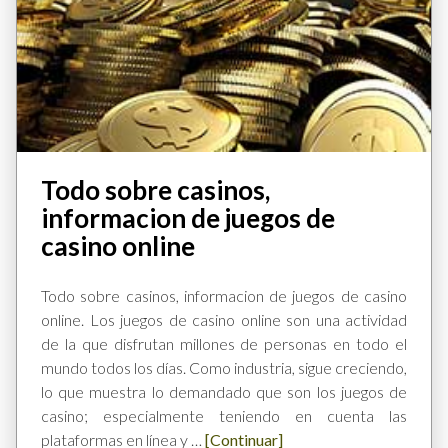
Todo sobre casinos,
informacion de juegos de
casino online
Todo sobre casinos, informacion de juegos de casino
online. Los juegos de casino online son una actividad
de la que disfrutan millones de personas en todo el
mundo todos los días. Como industria, sigue creciendo,
lo que muestra lo demandado que son los juegos de
casino; especialmente teniendo en cuenta las
plataformas en línea y …
[Continuar]