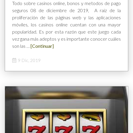
Todo sobre casinos online, bonos y metodos de pago
seguros 08 de diciembre de 2019, A raíz de la
proliferación de las páginas web y las aplicaciones
móviles, los casinos online cuentan con una mayor
popularidad. Es por esta razón que este juego cada
vez gana más adeptos y es importante conocer cuáles
son las …
[Continuar]
9 Dic, 2019