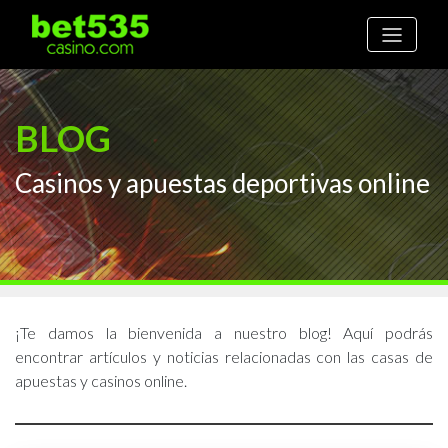
BLOG
Casinos y apuestas deportivas online
¡Te damos la bienvenida a nuestro blog! Aquí podrás
encontrar artículos y noticias relacionadas con las casas de
apuestas y casinos online.