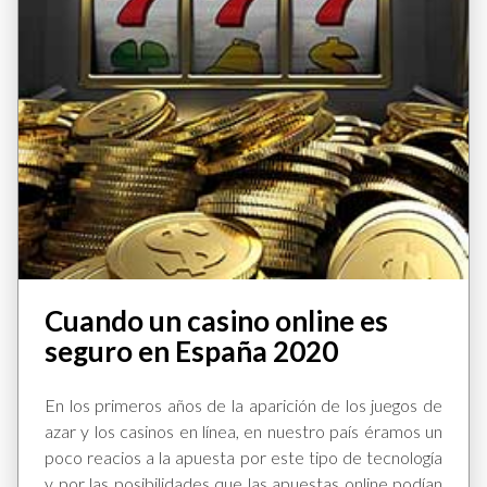
Cuando un casino online es
seguro en España 2020
En los primeros años de la aparición de los juegos de
azar y los casinos en línea, en nuestro país éramos un
poco reacios a la apuesta por este tipo de tecnología
y por las posibilidades que las apuestas online podían