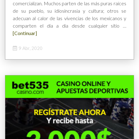
comercializan. Muchos parten de las más puras raíces
de su pueblo, su idiosincrasia y cultura; otros se
adecuan al calor de las vivencias de los mexicanos y
comparten el día a día desde cualquier sitio …
[Continuar]
9 Abr, 2020