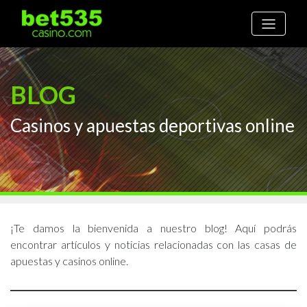
BLOG
Casinos y apuestas deportivas online
¡Te damos la bienvenida a nuestro blog! Aquí podrás
encontrar artículos y noticias relacionadas con las casas de
apuestas y casinos online.