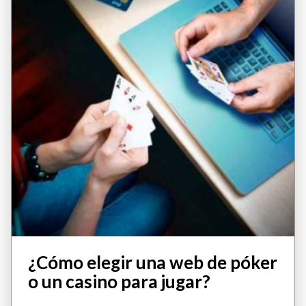
¿Cómo elegir una web de póker
o un casino para jugar?