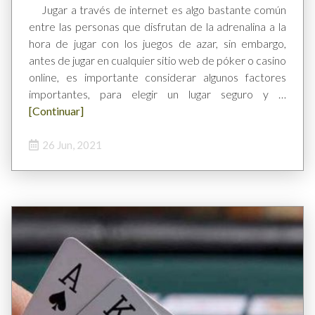
Jugar a través de internet es algo bastante común
entre las personas que disfrutan de la adrenalina a la
hora de jugar con los juegos de azar, sin embargo,
antes de jugar en cualquier sitio web de póker o casino
online, es importante considerar algunos factores
importantes, para elegir un lugar seguro y …
[Continuar]
26 Jun, 2021