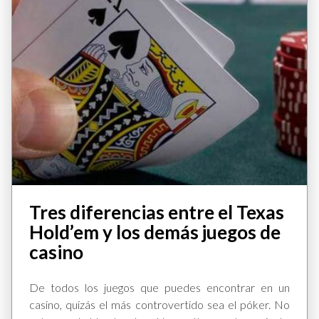
Tres diferencias entre el Texas
Hold’em y los demás juegos de
casino
De todos los juegos que puedes encontrar en un
casino, quizás el más controvertido sea el póker. No