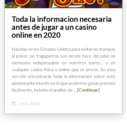
Toda la informacion necesaria
antes de jugar a un casino
online en 2020
Nacidas en los Estados Unidos para evitar las trampas
al poker, las tragaperras son desde hace décadas un
elemento indispensable en nuestros bares… y en
cualquier casino físico u online que se precie. En esta
sección encontrarás toda la información sobre este
apasionante mundo en el que podemos ganar premios
fácilmente, incluido el análisis de …
[Continuar]
7 Mar, 2020