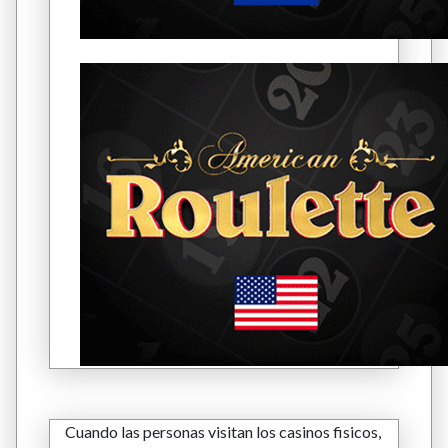
Cuando las personas visitan los casinos fisicos,