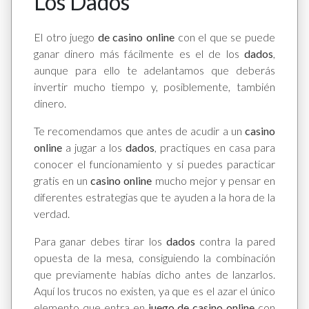
Los Dados
El otro juego
de casino online
con el que se puede
ganar dinero más fácilmente es el de los
dados
,
aunque para ello te adelantamos que deberás
invertir mucho tiempo y, posiblemente, también
dinero.
Te recomendamos que antes de acudir a un
casino
online
a jugar a los
dados
, practiques en casa para
conocer el funcionamiento y si puedes paracticar
gratis en un
casino online
mucho mejor y pensar en
diferentes estrategias que te ayuden a la hora de la
verdad.
Para ganar debes tirar los
dados
contra la pared
opuesta de la mesa, consiguiendo la combinación
que previamente habías dicho antes de lanzarlos.
Aquí los trucos no existen, ya que es el azar el único
elemento que entra en
juego de casino online
con