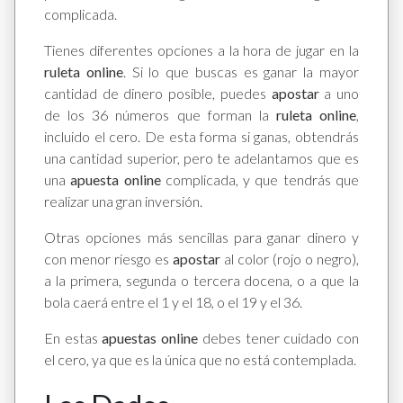
complicada.
Tienes diferentes opciones a la hora de jugar en la
ruleta online
. Si lo que buscas es ganar la mayor
cantidad de dinero posible, puedes
apostar
a uno
de los 36 números que forman la
ruleta online
,
incluido el cero. De esta forma si ganas, obtendrás
una cantidad superior, pero te adelantamos que es
una
apuesta online
complicada, y que tendrás que
realizar una gran inversión.
Otras opciones más sencillas para ganar dinero y
con menor riesgo es
apostar
al color (rojo o negro),
a la primera, segunda o tercera docena, o a que la
bola caerá entre el 1 y el 18, o el 19 y el 36.
En estas
apuestas online
debes tener cuidado con
el cero, ya que es la única que no está contemplada.