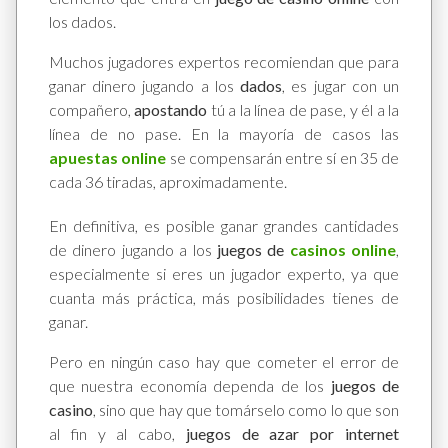
los dados.
Muchos jugadores expertos recomiendan que para
ganar dinero jugando a los
dados
, es jugar con un
compañero,
apostando
tú a la línea de pase, y él a la
línea de no pase. En la mayoría de casos las
apuestas online
se compensarán entre sí en 35 de
cada 36 tiradas, aproximadamente.
En definitiva, es posible ganar grandes cantidades
de dinero jugando a los
juegos de
casinos online
,
especialmente si eres un jugador experto, ya que
cuanta más práctica, más posibilidades tienes de
ganar.
Pero en ningún caso hay que cometer el error de
que nuestra economía dependa de los
juegos de
casino
, sino que hay que tomárselo como lo que son
al fin y al cabo,
juegos de azar por internet