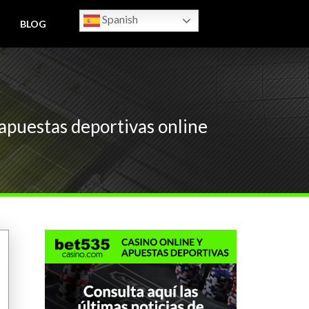
Spanish
BLOG
 apuestas deportivas online