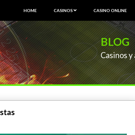
HOME
CASINOS
CASINO ONLINE
BLOG
Casinos y
estas