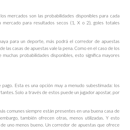
, los mercados son las probabilidades disponibles para cada
n mercado para resultados secos (1, X o 2), goles totales
haya para un deporte, más podrá el corredor de apuestas
 de las casas de apuestas vale la pena. Como en el caso de los
e muchas probabilidades disponibles, esto significa mayores
e pago. Esta es una opción muy a menudo subestimada: los
ntes. Solo a través de estos puede un jugador apostar, por
más comunes siempre están presentes en una buena casa de
 embargo, también ofrecen otras, menos utilizadas. Y esto
 de uno menos bueno. Un corredor de apuestas que ofrece