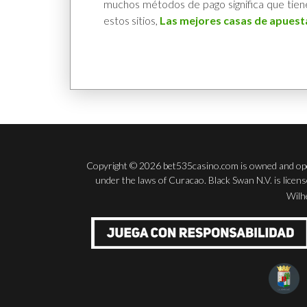
muchos métodos de pago significa que tiene
estos sitios,
Las mejores casas de apuest
Copyright © 2026 bet535casino.com is owned and opera
under the laws of Curacao. Black Swan N.V. is licen
Wilh