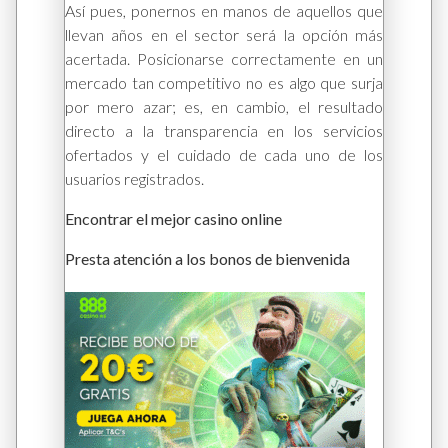
Así pues, ponernos en manos de aquellos que
llevan años en el sector será la opción más
acertada. Posicionarse correctamente en un
mercado tan competitivo no es algo que surja
por mero azar; es, en cambio, el resultado
directo a la transparencia en los servicios
ofertados y el cuidado de cada uno de los
usuarios registrados.
Encontrar el mejor casino online
Presta atención a los bonos de bienvenida