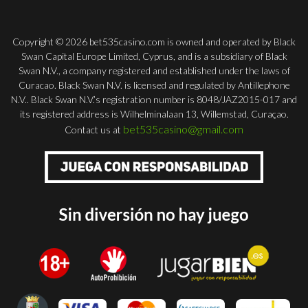
Copyright © 2026 bet535casino.com is owned and operated by Black
Swan Capital Europe Limited, Cyprus, and is a subsidiary of Black
Swan N.V., a company registered and established under the laws of
Curacao. Black Swan N.V. is licensed and regulated by Antillephone
N.V.. Black Swan N.V.’s registration number is 8048/JAZ2015-017 and
its registered address is Wilhelminalaan 13, Willemstad, Curaçao.
bet535casino@gmail.com
Contact us at