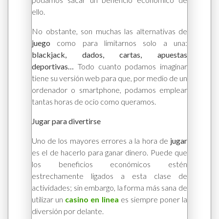
ello.
No obstante, son muchas las alternativas de
juego
como para limitarnos solo a una:
blackjack, dados, cartas, apuestas
deportivas…
Todo cuanto podamos imaginar
tiene su versión web para que, por medio de un
ordenador o smartphone, podamos emplear
tantas horas de ocio como queramos.
Jugar para divertirse
Uno de los mayores errores a la hora de
jugar
es el de hacerlo para ganar dinero. Puede que
los beneficios económicos estén
estrechamente ligados a esta clase de
actividades; sin embargo, la forma más sana de
utilizar un
casino en linea
es siempre poner la
diversión por delante.