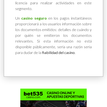
licencia para realizar actividades en este
segmento.
Un
casino seguro
en los pagos instantáneos
proporcionará a los usuarios información sobre
los documentos emitidos: detalles de cuándo y
por quién se emitieron los documentos
relevantes. Si esta información no está
disponible públicamente, sería una razón seria
para dudar de la
fiabilidad del casino
.