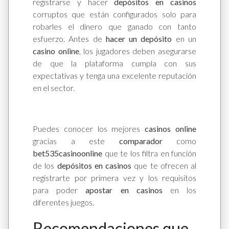
registrarse y hacer
depósitos en casinos
corruptos que están configurados solo para
robarles el dinero que ganado con tanto
esfuerzo. Antes de
hacer un depósito
en un
casino online
, los jugadores deben asegurarse
de que la plataforma cumpla con sus
expectativas y tenga una excelente reputación
en el sector.
Puedes conocer los mejores
casinos online
gracias a este
comparador
como
bet535casinoonline
que te los filtra en función
de los
depósitos
en casinos
que te ofrecen al
registrarte por primera vez y los requisitos
para poder
apostar en casinos
en los
diferentes juegos.
Recomendaciones que