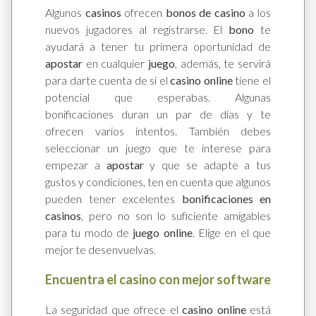
Algunos
casinos
ofrecen
bonos de casino
a los
nuevos jugadores al registrarse. El
bono
te
ayudará a tener tu primera oportunidad de
apostar
en cualquier
juego
, además, te servirá
para darte cuenta de si el
casino online
tiene el
potencial que esperabas. Algunas
bonificaciones duran un par de días y te
ofrecen varios intentos. También debes
seleccionar un juego que te interese para
empezar a
apostar
y que se adapte a tus
gustos y condiciones, ten en cuenta que algunos
pueden tener excelentes
bonificaciones en
casinos
, pero no son lo suficiente amigables
para tu modo de
juego online
. Elige en el que
mejor te desenvuelvas.
Encuentra el casino con mejor software
La seguridad que ofrece el
casino online
está