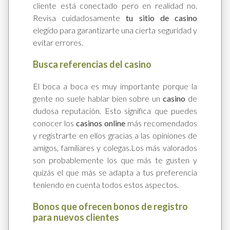
cliente está conectado pero en realidad no.
Revisa cuidadosamente
tu sitio de casino
elegido para garantizarte una cierta seguridad y
evitar errores.
Busca referencias del casino
El boca a boca es muy importante porque la
gente no suele hablar bien sobre un
casino
de
dudosa reputación. Esto significa que puedes
conocer los
casinos online
más recomendados
y registrarte en ellos gracias a las opiniones de
amigos, familiares y colegas.Los más valorados
son probablemente los que más te gusten y
quizás el que más se adapta a tus preferencia
teniendo en cuenta todos estos aspectos.
Bonos que ofrecen bonos de registro
para nuevos clientes