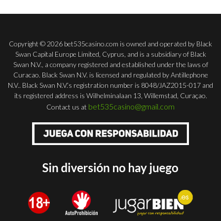
Copyright © 2026 bet535casino.com is owned and operated by Black
Swan Capital Europe Limited, Cyprus, and is a subsidiary of Black
Swan N.V., a company registered and established under the laws of
Curacao. Black Swan N.V. is licensed and regulated by Antillephone
N.V.. Black Swan N.V.’s registration number is 8048/JAZ2015-017 and
its registered address is Wilhelminalaan 13, Willemstad, Curaçao.
bet535casino@gmail.com
Contact us at