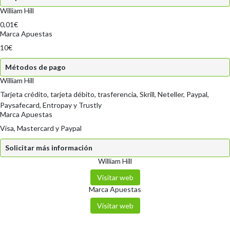
William Hill
0,01€
Marca Apuestas
10€
Métodos de pago
William Hill
Tarjeta crédito, tarjeta débito, trasferencia, Skrill, Neteller, Paypal,
Paysafecard, Entropay y Trustly
Marca Apuestas
Visa, Mastercard y Paypal
Solicitar más información
William Hill
Visitar web
Marca Apuestas
Visitar web