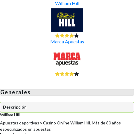
William Hill
Marca Apuestas
Generales
Descripción
William Hill
Apuestas deportivas y Casino Online William Hill. Más de 80 años
especializados en apuestas