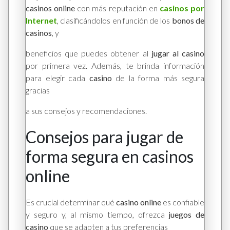
casinos online
con más reputación en
casinos por
Internet
, clasificándolos en función de los
bonos de
casinos
, y
beneficios que puedes obtener al
jugar al casino
por primera vez. Además, te brinda información
para elegir cada
casino
de la forma más segura
gracias
a sus consejos y recomendaciones.
Consejos para jugar de
forma segura en casinos
online
Es crucial determinar qué
casino online
es confiable
y seguro y, al mismo tiempo, ofrezca
juegos de
casino
que se adapten a tus preferencias