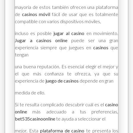
mayoría de estos también ofrecen una plataforma
de
casinos móvil
fácil de usar que es totalmente
compatible con varios dispositivos móviles,
incluso es posible
jugar al casino
en movimiento.
Jugar a casinos online
puede ser una gran
experiencia siempre que juegues en
casinos
que
tengan
una buena reputación. Es esencial elegir el mejor y
el que más confianza te ofrezca, ya que su
experiencia de
juego de casinos
depende en gran
medida de ello.
Si te resulta complicado descubrir cuál es el
casino
online
más adecuado a tus preferencias,
bet535casinoonline
te ayuda a seleccionar el
mejor. Esta
plataforma de casino
te presenta los