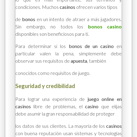
condiciones. Muchos
casinos
ofrecen varios tipos
de
bonos
en un intento de atraer a más jugadores.
Sin embargo, no todos los
bonos casino
disponibles son beneficiosos para ti.
Para determinar si los
bonos de un casino
en
particular valen la pena, simplemente debe
observar sus requisitos de
apuesta
, también
conocidos como requisitos de juego.
Seguridad y credibilidad
Para lograr una experiencia de
juego online en
casinos
libre de problemas, el
casino
que elijas
debe asumir la gran responsabilidad de proteger
los datos de sus clientes. La mayoría de los
casinos
con buena reputación usan sistemas y tecnologías