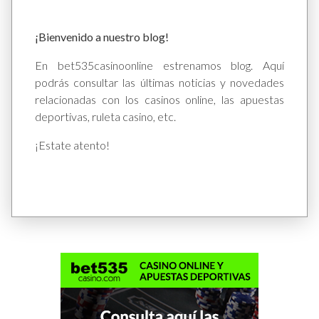
¡Bienvenido a nuestro blog!
En bet535casinoonline estrenamos blog. Aquí
podrás consultar las últimas noticias y novedades
relacionadas con los casinos online, las apuestas
deportivas, ruleta casino, etc.
¡Estate atento!