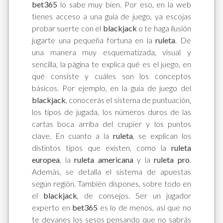
bet365
lo sabe muy bien. Por eso, en la web
tienes acceso a una guía de juego, ya escojas
probar suerte con el
blackjack
o te haga ilusión
jugarte una pequeña fortuna en la
ruleta
. De
una manera muy esquematizada, visual y
sencilla, la página te explica qué es el juego, en
qué consiste y cuáles son los conceptos
básicos. Por ejemplo, en la guía de juego del
blackjack
, conocerás el sistema de puntuación,
los tipos de jugada, los números duros de las
cartas boca arriba del crupier y los puntos
clave. En cuanto a la
ruleta
, se explican los
distintos tipos que existen, como la
ruleta
europea
, la
ruleta americana
y la
ruleta pro
.
Además, se detalla el sistema de apuestas
según región. También dispones, sobre todo en
el
blackjack
, de consejos. Ser un jugador
experto en
bet365
es lo de menos, así que no
te devanes los sesos pensando que no sabrás