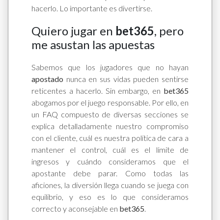
hacerlo. Lo importante es divertirse.
Quiero jugar en
bet365
, pero
me asustan las apuestas
Sabemos que los jugadores que no hayan
apostado
nunca en sus vidas pueden sentirse
reticentes a hacerlo. Sin embargo, en
bet365
abogamos por el juego responsable. Por ello, en
un FAQ compuesto de diversas secciones se
explica detalladamente nuestro compromiso
con el cliente, cuál es nuestra política de cara a
mantener el control, cuál es el límite de
ingresos y cuándo consideramos que el
apostante debe parar. Como todas las
aficiones, la diversión llega cuando se juega con
equilibrio, y eso es lo que consideramos
correcto y aconsejable en
bet365
.