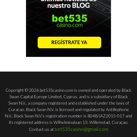
Copyright © 2026 bet535casino.com is owned and operated by Black
Swan Capital Europe Limited, Cyprus, and is a subsidiary of Black
Swan N.V., a company registered and established under the laws of
Curacao. Black Swan N.V. is licensed and regulated by Antillephone
N.V.. Black Swan N.V.’s registration number is 8048/JAZ2015-017 and
its registered address is Wilhelminalaan 13, Willemstad, Curaçao.
bet535casino@gmail.com
Contact us at